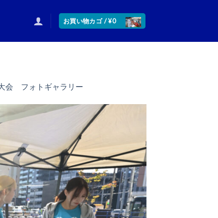
お買い物カゴ /
¥
0
)予選大会 フォトギャラリー