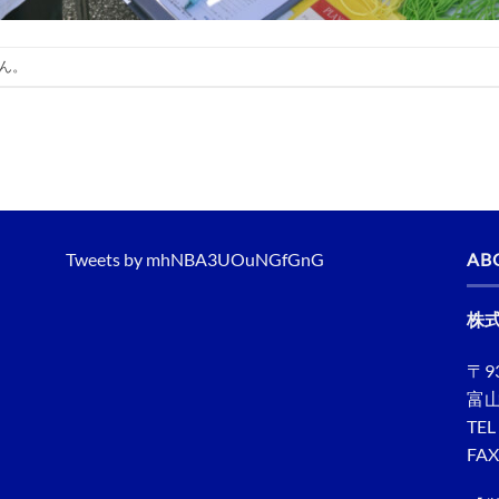
ん。
Tweets by mhNBA3UOuNGfGnG
AB
株
〒93
富
TEL
FAX