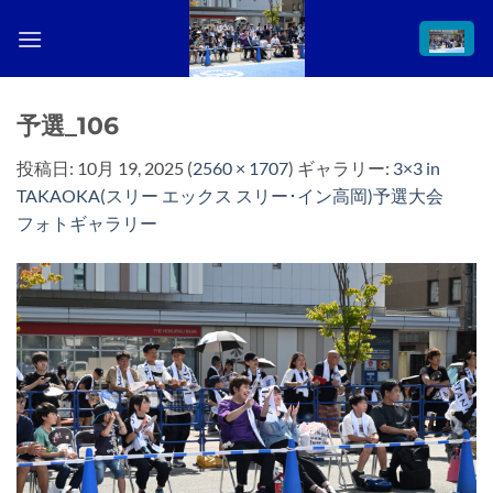
Skip
to
content
予選_106
投稿日:
10月 19, 2025
(
2560 × 1707
) ギャラリー:
3×3 in
TAKAOKA(スリー エックス スリー･イン高岡)予選大会
フォトギャラリー