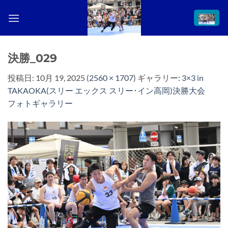
Skip
to
content
決勝_029
投稿日:
10月 19, 2025
(
2560 × 1707
) ギャラリー:
3×3 in
TAKAOKA(スリー エックス スリー･イン高岡)決勝大会
フォトギャラリー