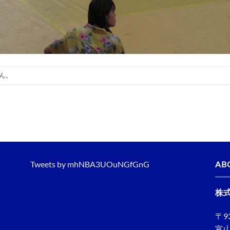
ん。
Tweets by mhNBA3UOuNGfGnG
AB
株
〒93
富