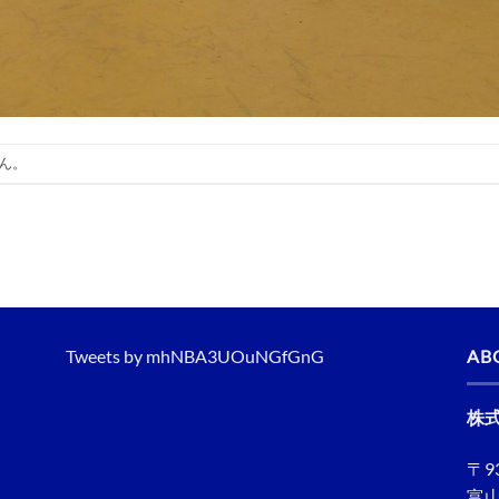
ん。
Tweets by mhNBA3UOuNGfGnG
AB
株
〒93
富