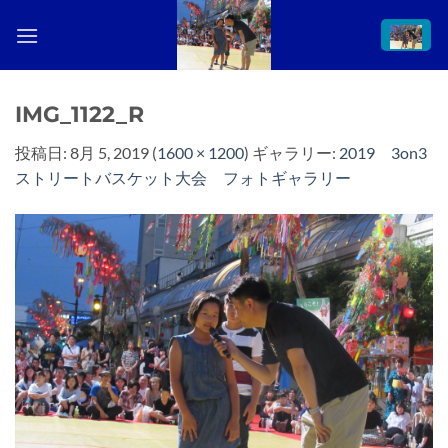
Skip
to
content
IMG_1122_R
投稿日:
8月 5, 2019
(
1600 × 1200
) ギャラリー:
2019 3on3
ストリートバスケット大会 フォトギャラリー