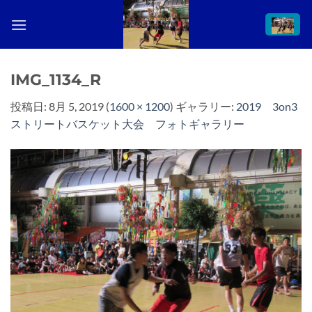
Skip
to
content
IMG_1134_R
投稿日:
8月 5, 2019
(
1600 × 1200
) ギャラリー:
2019 3on3
ストリートバスケット大会 フォトギャラリー