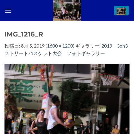
Skip
to
content
IMG_1216_R
投稿日:
8月 5, 2019
(
1600 × 1200
) ギャラリー:
2019 3on3
ストリートバスケット大会 フォトギャラリー