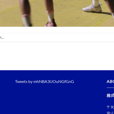
ん。
Tweets by mhNBA3UOuNGfGnG
AB
株
〒93
富